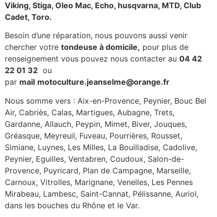
Viking, Stiga, Oleo Mac, Echo, husqvarna, MTD, Club
Cadet, Toro.
Besoin d’une réparation, nous pouvons aussi venir
chercher votre
tondeuse à domicile,
pour plus de
renseignement vous pouvez nous contacter au
04 42
22 01 32
ou
par
mail
motoculture.jeanselme@orange.fr
Nous somme vers : Aix-en-Provence, Peynier, Bouc Bel
Air, Cabriès, Calas, Martigues, Aubagne, Trets,
Gardanne, Allauch, Peypin, Mimet, Biver, Jouques,
Gréasque, Meyreuil, Fuveau, Pourrières, Rousset,
Simiane, Luynes, Les Milles, La Bouilladise, Cadolive,
Peynier, Eguilles, Ventabren, Coudoux, Salon-de-
Provence, Puyricard, Plan de Campagne, Marseille,
Carnoux, Vitrolles, Marignane, Venelles, Les Pennes
Mirabeau, Lambesc, Saint-Cannat, Pélissanne, Auriol,
dans les bouches du Rhône et le Var.