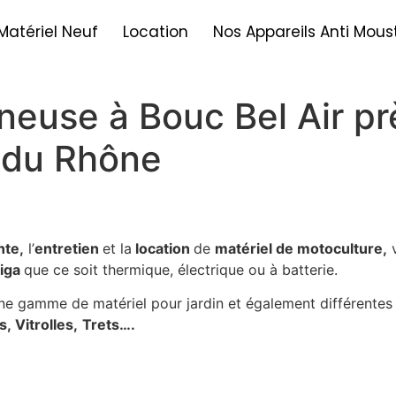
Matériel Neuf
Location
Nos Appareils Anti Mous
euse à Bouc Bel Air pr
 du Rhône
nte,
l’
entretien
et la
location
de
matériel de motoculture,
v
tiga
que ce soit thermique, électrique ou à batterie.
e gamme de matériel pour jardin et également différentes
, Vitrolles,
Trets….