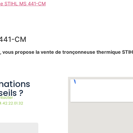
que STIHL MS 441-CM
 441-CM
ir, vous propose la vente de tronçonneuse thermique ST
mations
eils ?
tacter :
4.42.22.01.32