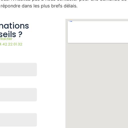
répondre dans les plus brefs délais.
mations
eils ?
tacter :
4.42.22.01.32