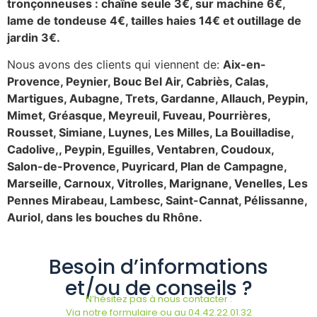
tronçonneuses : chaîne seule 3€, sur machine 6€,
lame de tondeuse 4€, tailles haies 14€ et outillage de
jardin 3€.
Nous avons des clients qui viennent de:
Aix-en-
Provence, Peynier, Bouc Bel Air, Cabriès, Calas,
Martigues, Aubagne, Trets, Gardanne, Allauch, Peypin,
Mimet, Gréasque, Meyreuil, Fuveau, Pourrières,
Rousset, Simiane, Luynes, Les Milles, La Bouilladise,
Cadolive,, Peypin, Eguilles, Ventabren, Coudoux,
Salon-de-Provence, Puyricard, Plan de Campagne,
Marseille, Carnoux, Vitrolles, Marignane, Venelles, Les
Pennes Mirabeau, Lambesc, Saint-Cannat, Pélissanne,
Auriol, dans les bouches du Rhône.
Besoin d’informations
et/ou de conseils ?
N’hésitez pas à nous contacter :
Via notre formulaire ou au 04.42.22.01.32