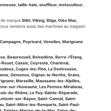
nneuse, taille-haie, souffleur, motoculteur
,
, de marque
Stihl, Viking, Stiga, Oleo Mac,
o nous vendons aussi des machines au magasin
e Campagne, Puyricard, Venelles, Marignane
nce, Beaurecueil, Belcodène, Berre-l’Étang,
Rouet, Cassis, Ceyreste, Charleval,
oudoux, Cuges-les-Pins, La Destrousse,
ardanne, Gémenos, Gignac-la-Nerthe, Grans,
gnane, Marseille, Maussane-les-Alpilles,
 Penne-sur-Huveaune, Les Pennes-Mirabeau,
ouis-du-Rhône, Le Puy-Sainte-Réparade,
Antonin-sur-Bayon, Saint-Cannat, Saint-
, Saint-Mitre-les-Remparts, Saint-Paul-
t, Saintes-Maries-de-la-Mer, Salon-de-