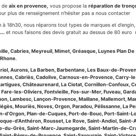
s de
aix en provence,
vous propose la
réparation de tronço
ur plus de renseignement n’hésiter pas a nous contacter
 à 18h30, nous réparons tout types de marques et d’engin
c….
et nous faisons des devis gratuit au dessus de 80 eur
lle, Cabries, Meyreuil, Mimet, Gréasque, Luynes Plan D
 Rhone
.
 Auriol, Aurons, La Barben, Barbentane, Les Baux-de-Prove
annes, Cabriès, Cadolive, Carnoux-en-Provence, Carry-le-
tigues, Châteaurenard, La Ciotat, Cornillon-Confoux, C
La Fare-les-Oliviers, Fontvieille, Fos-sur-Mer, Fuveau, G
on, Lambesc, Lançon-Provence, Maillane, Mallemort, Mari
légès, Mouriès, Noves, Orgon, Paradou, Pélissanne, La
an-d’Orgon, Plan-de-Cuques, Port-de-Bouc, Port-Saint-L
oque-d’Anthéron, Rousset, Le Rove, Saint-Andiol, Saint-
e-du-Grès, Saint-Marc-Jaumegarde, Saint-Martin-de-Crau
Saint-Rémy-de-Provence, Saint-Savournin, Saint-Victore