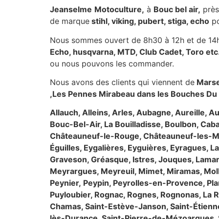
Jeanselme
Motoculture,
à
Bouc bel air,
prè
de marque
stihl, viking, pubert, stiga, echo
po
Nous sommes ouvert de 8h30 à 12h et de 14h
Echo, husqvarna, MTD, Club Cadet, Toro et
ou nous pouvons les commander.
Nous avons des clients qui viennent de
Marsei
,Les Pennes Mirabeau dans les Bouches Du
Allauch, Alleins, Arles, Aubagne, Aureille,
Bouc-Bel-Air, La Bouilladisse, Boulbon, Cab
Châteauneuf-le-Rouge, Châteauneuf-les-Mar
Éguilles, Eygalières, Eyguières, Eyragues, 
Graveson, Gréasque, Istres, Jouques, Laman
Meyrargues, Meyreuil, Mimet, Miramas, Mol
Peynier,
Peypin, Peyrolles-en-Provence, Pl
Puyloubier, Rognac, Rognes, Rognonas, La R
Chamas, Saint-Estève-Janson, Saint-Étienn
lès-Durance, Saint-Pierre-de-Mézoargues, 