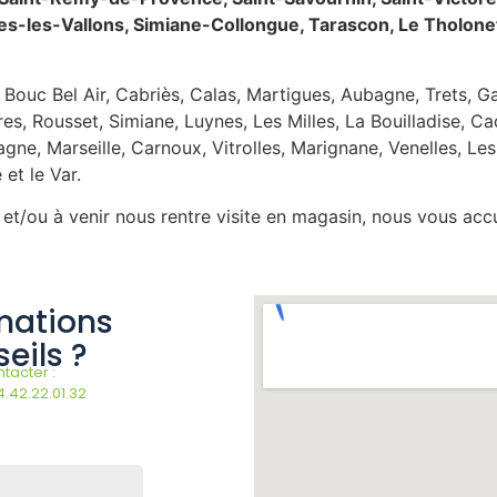
s-les-Vallons, Simiane-Collongue, Tarascon, Le Tholonet
ouc Bel Air, Cabriès, Calas, Martigues, Aubagne, Trets, Ga
es, Rousset, Simiane, Luynes, Les Milles, La Bouilladise, Ca
ne, Marseille, Carnoux, Vitrolles, Marignane, Venelles, L
 et le Var.
 et/ou à venir nous rentre visite en magasin, nous vous ac
mations
eils ?
tacter :
4.42.22.01.32