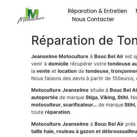
Réparation & Entretien
Nous Contacter
Réparation de Ton
Jeanselme Motoculture
à
Bouc Bel Air
est s
venir à
domicile
récupérer votre
tondeuse a
la
vente
et
location
de
tondeuse, tronçonneu
Nous faisons des devis à partir de 150euros,
Motoculture
Jeanselme
située à
Bouc Bel Ai
autoportée
de marque
Stiga, Viking, Stihl.
No
motoculteur, scarificateur…
de marque
Stihl
toute
réparation
.
Motoculture
Jeanselme
à
Bouc Bel Air
prés
taille haie, rouleau à gazon et débroussaille