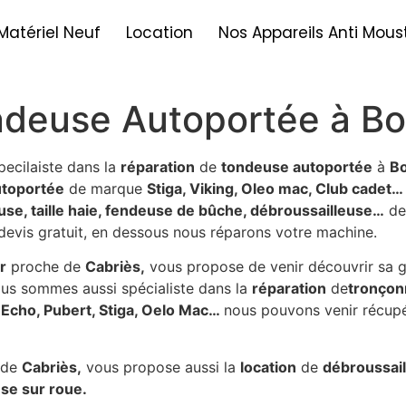
Matériel Neuf
Location
Nos Appareils Anti Mous
deuse Autoportée à Bou
pecilaiste dans la
réparation
de
tondeuse autoportée
à
Bo
utoportée
de marque
Stiga, Viking, Oleo mac, Club cadet…
se, taille haie, fendeuse de bûche, débroussailleuse…
de
 devis gratuit, en dessous nous réparons votre machine.
r
proche de
Cabriès,
vous propose de venir découvrir sa
us sommes aussi spécialiste dans la
réparation
de
tronçonn
, Echo, Pubert, Stiga, Oelo Mac…
nous pouvons venir récupé
 de
Cabriès,
vous propose aussi la
location
de
débroussail
use sur roue.