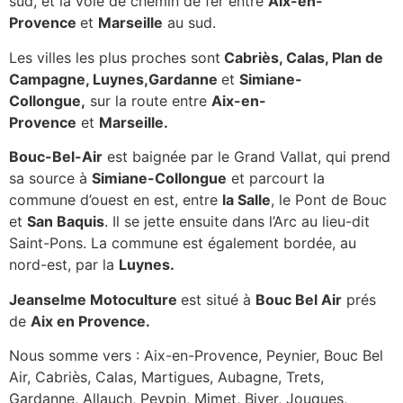
sud, et la voie de chemin de fer entre
Aix-en-
Provence
et
Marseille
au sud.
Les villes les plus proches sont
Cabriès, Calas, Plan de
Campagne, Luynes,
Gardanne
et
Simiane-
Collongue,
sur la route entre
Aix-en-
Provence
et
Marseille.
Bouc-Bel-Air
est baignée par le Grand Vallat, qui prend
sa source à
Simiane-Collongue
et parcourt la
commune d’ouest en est, entre
la Salle
, le Pont de Bouc
et
San Baquis
. Il se jette ensuite dans l’Arc au lieu-dit
Saint-Pons. La commune est également bordée, au
nord-est, par la
Luynes.
Jeanselme Motoculture
est situé à
Bouc Bel Air
prés
de
Aix en Provence.
Nous somme vers : Aix-en-Provence, Peynier, Bouc Bel
Air, Cabriès, Calas, Martigues, Aubagne, Trets,
Gardanne, Allauch, Peypin, Mimet, Biver, Jouques,