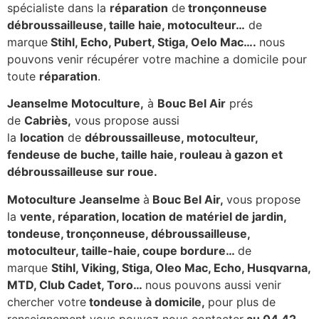
spécialiste dans la
réparation
de
tronçonneuse
débroussailleuse, taille haie, motoculteur…
de
marque
Stihl, Echo, Pubert, Stiga, Oelo Mac….
nous
pouvons venir récupérer votre machine a domicile pour
toute
réparation
.
Jeanselme Motoculture,
à
Bouc Bel Air
prés
de
Cabriès,
vous propose aussi
la
location
de
débroussailleuse, motoculteur,
fendeuse de buche, taille haie, rouleau à gazon et
débroussailleuse sur roue.
Motoculture Jeanselme
à
Bouc Bel Air,
vous propose
la
vente, réparation, location de matériel de jardin,
tondeuse, tronçonneuse, débroussailleuse,
motoculteur, taille-haie, coupe bordure…
de
marque
Stihl, Viking, Stiga, Oleo Mac, Echo, Husqvarna,
MTD, Club Cadet, Toro…
nous pouvons aussi venir
chercher votre
tondeuse à domicile,
pour plus de
renseignement vous pouvez nous contacter
au 04 42