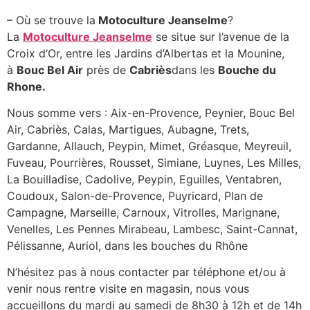
– Où se trouve la
Motoculture Jeanselme
?
La
Motoculture Jeanselme
se situe sur l’avenue de la
Croix d’Or, entre les Jardins d’Albertas et la Mounine,
à
Bouc Bel Air
près de
Cabriès
dans les
Bouche du
Rhone.
Nous somme vers : Aix-en-Provence, Peynier, Bouc Bel
Air, Cabriès, Calas, Martigues, Aubagne, Trets,
Gardanne, Allauch, Peypin, Mimet, Gréasque, Meyreuil,
Fuveau, Pourrières, Rousset, Simiane, Luynes, Les Milles,
La Bouilladise, Cadolive, Peypin, Eguilles, Ventabren,
Coudoux, Salon-de-Provence, Puyricard, Plan de
Campagne, Marseille, Carnoux, Vitrolles, Marignane,
Venelles, Les Pennes Mirabeau, Lambesc, Saint-Cannat,
Pélissanne, Auriol, dans les bouches du Rhône
N’hésitez pas à nous contacter par téléphone et/ou à
venir nous rentre visite en magasin, nous vous
accueillons du mardi au samedi de 8h30 à 12h et de 14h