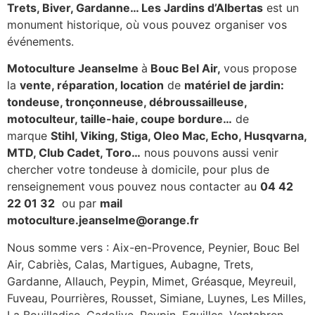
Trets, Biver, Gardanne… Les Jardins d’Albertas
est un
monument historique, où vous pouvez organiser vos
événements.
Motoculture Jeanselme
à
Bouc Bel Air,
vous propose
la
vente, réparation, location
de
matériel de jardin:
tondeuse, tronçonneuse, débroussailleuse,
motoculteur, taille-haie, coupe bordure…
de
marque
Stihl, Viking, Stiga, Oleo Mac, Echo, Husqvarna,
MTD, Club Cadet, Toro…
nous pouvons aussi venir
chercher votre tondeuse à domicile, pour plus de
renseignement vous pouvez nous contacter au
04 42
22 01 32
ou par
mail
motoculture.jeanselme@orange.fr
Nous somme vers : Aix-en-Provence, Peynier, Bouc Bel
Air, Cabriès, Calas, Martigues, Aubagne, Trets,
Gardanne, Allauch, Peypin, Mimet, Gréasque, Meyreuil,
Fuveau, Pourrières, Rousset, Simiane, Luynes, Les Milles,
La Bouilladise, Cadolive, Peypin, Eguilles, Ventabren,