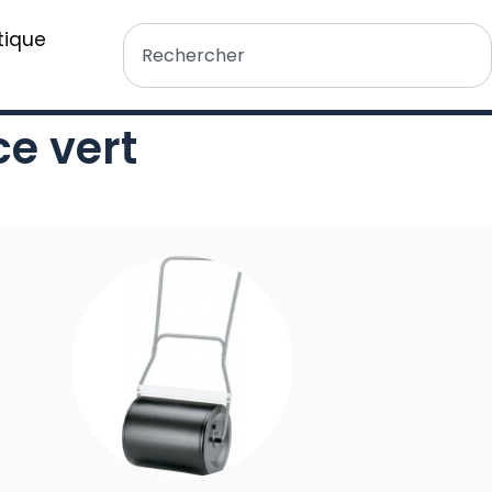
tique
ce vert