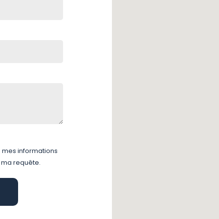
e mes informations
à ma requête.