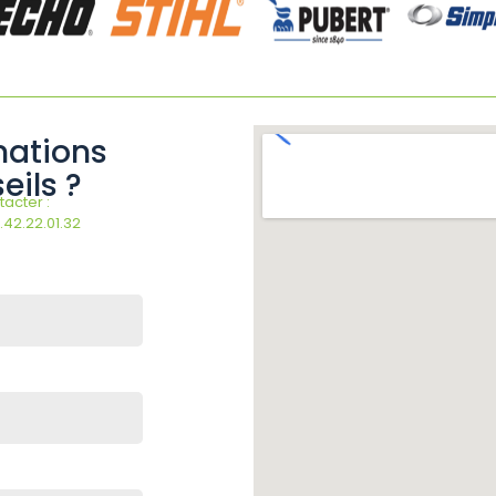
mations
eils ?
acter :
.42.22.01.32