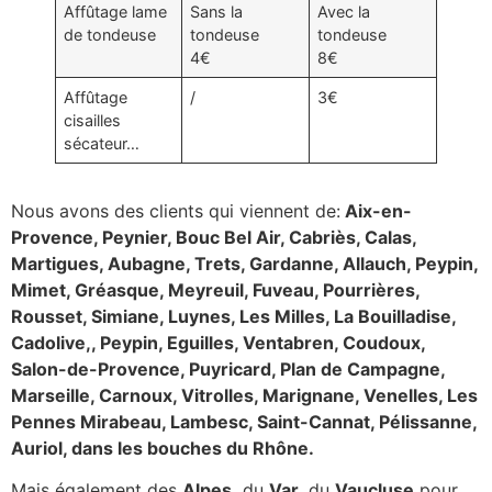
Affûtage lame
Sans la
Avec la
de tondeuse
tondeuse
tondeuse
4€
8€
Affûtage
/
3€
cisailles
sécateur…
Nous avons des clients qui viennent de:
Aix-en-
Provence, Peynier, Bouc Bel Air, Cabriès, Calas,
Martigues, Aubagne, Trets, Gardanne, Allauch, Peypin,
Mimet, Gréasque, Meyreuil, Fuveau, Pourrières,
Rousset, Simiane, Luynes, Les Milles, La Bouilladise,
Cadolive,, Peypin, Eguilles, Ventabren, Coudoux,
Salon-de-Provence, Puyricard, Plan de Campagne,
Marseille, Carnoux, Vitrolles, Marignane, Venelles, Les
Pennes Mirabeau, Lambesc, Saint-Cannat, Pélissanne,
Auriol, dans les bouches du Rhône.
Mais également des
Alpes,
du
Var
, du
Vaucluse
pour