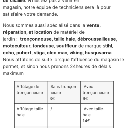
de
cisaille.
N’hésitez pas à venir en
magasin, notre équipe de techniciens sera là pour
satisfaire votre demande.
Nous sommes aussi spécialisé dans la
vente,
réparation, et location
de matériel de
jardin :
tronçonneuse, taille haie, débroussailleuse,
motoculteur, tondeuse, souffleur
de marque s
tihl,
echo, pubert, stiga, oleo mac, viking, husquvarna
.
Nous affûtons de suite lorsque l’affluence du magasin le
permet, et sinon nous prenons 24heures de délais
maximum
Affûtage de
Sans tronçon
Avec
tronçonneuse
neuse
tronçonneuse
3€
6€
Affûtage taille
/
Avec taille-
haie
haie
14€