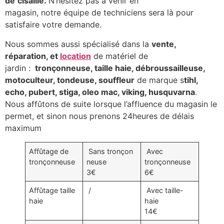
de
cisaille.
N’hésitez pas à venir en
magasin, notre équipe de techniciens sera là pour
satisfaire votre demande.
Nous sommes aussi spécialisé dans la
vente,
réparation, et
location
de matériel de
jardin :
tronçonneuse, taille haie, débroussailleuse,
motoculteur, tondeuse, souffleur
de marque s
tihl,
echo, pubert, stiga, oleo mac, viking, husquvarna
.
Nous affûtons de suite lorsque l’affluence du magasin le
permet, et sinon nous prenons 24heures de délais
maximum
Affûtage de
Sans tronçon
Avec
tronçonneuse
neuse
tronçonneuse
3€
6€
Affûtage taille
/
Avec taille-
haie
haie
14€