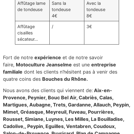
Affûtage lame
Sans la
Avec la
de tondeuse
tondeuse
tondeuse
4€
8€
Affûtage
/
3€
cisailles
sécateur…
Fort de notre
expérience
et de notre savoir
faire,
Motoculture Jeanselme
est une
entreprise
familiale
dont les clients n’hésitent pas à venir des
quatre coins des
Bouches du Rhône.
Nous avons des clients qui viennent de:
Aix-en-
Provence, Peynier, Bouc Bel Air, Cabriès, Calas,
Martigues, Aubagne, Trets, Gardanne, Allauch, Peypin,
Mimet, Gréasque, Meyreuil, Fuveau, Pourrières,
Rousset, Simiane, Luynes, Les Milles, La Bouilladise,
Cadolive,, Peypin, Eguilles, Ventabren, Coudoux,
Salon-de-Provence, Puyricard, Plan de Campagne,